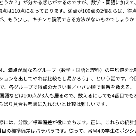
どうか？」が分かる感じがするのですが、数学・国語に加えて
均点は110点になっております。満点が100点の2倍ならば、得
が、もう少し、キチンと説明できる方法がないものでしょうか
す。満点が異なるグループ（数学・国語と理科）の平均値を比
ションを出してやれば比較もし易かろう」、という話です。今
ので、各グループで得点の大きい順／小さい順で順番を数える
国語などは100点が3人も居るので、数えるにしても4番目でも
らばり具合も考慮に入れないと比較は難しいです。
際には、分散／標準偏差が役に立ちます。正に、これらの統計
科目の標準偏差はバラバラです。従って、番号4の学生のポジシ