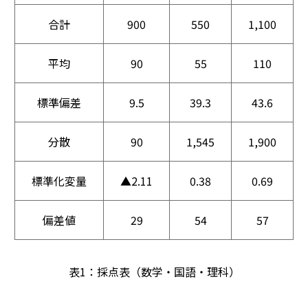
合計
900
550
1,100
平均
90
55
110
標準偏差
9.5
39.3
43.6
分散
90
1,545
1,900
標準化変量
▲2.11
0.38
0.69
偏差値
29
54
57
表1：採点表（数学・国語・理科）