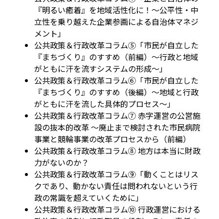
『明るい癒着』を地域活性化に！〜公平性・中
立性を乗り越えた企業参画による自治体マネジ
メント」
公共政策＆行政改革コラム⑤「市民が自立した
『まちづくり』のすすめ（前編）～行政と地域
がともに汗を流すシステムの形成～」
公共政策＆行政改革コラム⑥「市民が自立した
『まちづくり』のすすめ（後編）～地域と行政
がともに汗を流した具体的プロセス～」
公共政策＆行政改革コラム⑦ 赤字運営の公営施
設の抜本的改革 〜廃止まで検討された市民病院
事業と競輪事業の改革プロセスから（前編）
公共政策＆行政改革コラム⑧ 地方は本当に財政
力がないのか？
公共政策＆行政改革コラム⑨「動くことはリス
クであり、動かない責任は問われないという行
政の常識を超えていくために」
公共政策＆行政改革コラム⑩ 行政運営における