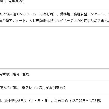
28名、営業職 2名）
ナビの共通エントリーシート等も可）、勤務地・職種希望アンケート、
種希望アンケート、入社志願書は弊社マイページより回答いただきます
名古屋、福岡、札幌
:30（実動7.5時間）※フレックスタイム制度あり
日、完全週休2日制（土・日・祝）、年末年始（12月29日～1月3日）