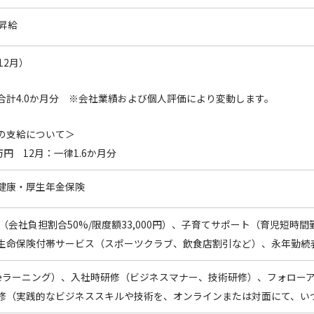
昇給
12月）
合計4.0か月分 ※会社業績および個人評価により変動します。
の支給について＞
万円 12月：一律1.6か月分
健康・厚生年金保険
 （会社負担割合50%/限度額33,000円）、子育てサポート（育児短時
生命保険付帯サービス（スポーツクラブ、飲食店割引など）、永年勤続
eラーニング）、入社時研修（ビジネスマナー、技術研修）、フォローア
修（実践的なビジネススキルや技術を、オンラインまたは対面にて、い