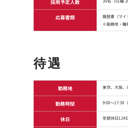
30名（SE職 
採用予定人数
履歴書（マイ
応募書類
※勤務地・職
待遇
東京、大阪、
勤務地
9:00～17
勤務時間
年間休日124
休日