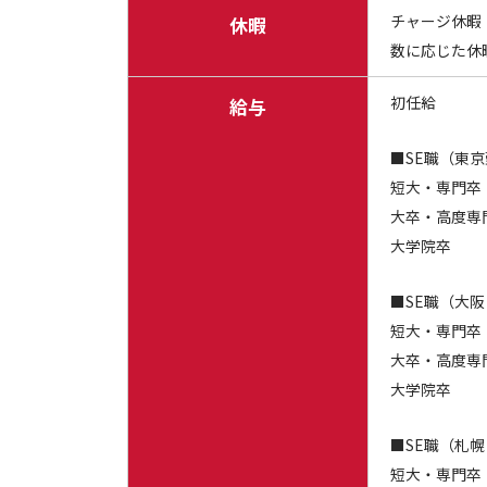
チャージ休暇
休暇
数に応じた休
初任給
給与
■SE職（東
短大・専門卒
大卒・高度専門
大学院卒 
■
SE職（大
短大・専門卒
大卒
・高度専
大学院卒 
■SE職（札
短大・専門卒